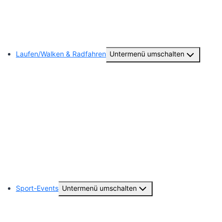
Trainingsplan
Unsere Schiedsrichter
Laufen/Walken & Radfahren
Untermenü umschalten
Abteilungsvorstand
Training
24. Uentroper Geithelauf
Radsport (Gib Kette)
Ausflüge/Laufevents und Galerie
Sport-Events
Untermenü umschalten
Fussball-Sommerturnier 2026