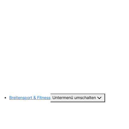
Vereinsgeschichte
Jugendausschuss
Deutsches Sportabzeichen
Sponsoring
Ausrüster Online-Shop
TUS-Fan-Artikel
Subsoccer
Breitensport & Fitness
Untermenü umschalten
TuS Aktiv – Sport- & Kursangebote
Tanzen (TuS-Teens)