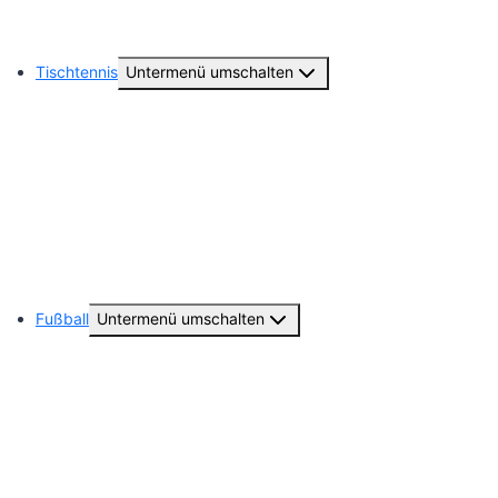
Hobby Horsing
Tischtennis
Untermenü umschalten
Abteilungsvorstand
1. Damen ( 2. Damen Bundesliga )
Unsere weiteren Seniorenteams
Unsere Geschichte
Fußball
Untermenü umschalten
Abteilungsvorstand
Unsere Seniorenteams
Unsere Jugendmannschaften