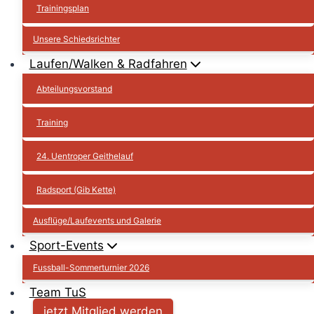
Trainingsplan
Unsere Schiedsrichter
Laufen/Walken & Radfahren
Abteilungsvorstand
Training
24. Uentroper Geithelauf
Radsport (Gib Kette)
Ausflüge/Laufevents und Galerie
Sport-Events
Fussball-Sommerturnier 2026
Team TuS
jetzt Mitglied werden