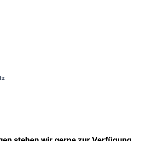
tz
agen stehen wir gerne zur Verfügung