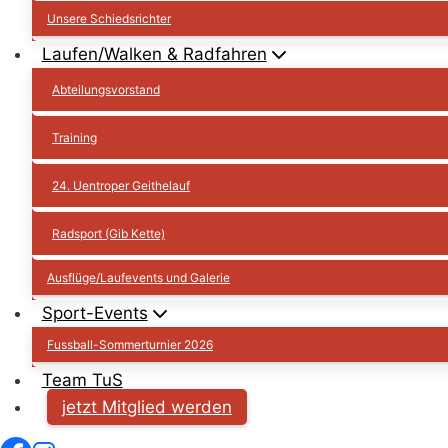
Unsere Schiedsrichter
Laufen/Walken & Radfahren
Abteilungsvorstand
Training
24. Uentroper Geithelauf
Radsport (Gib Kette)
Ausflüge/Laufevents und Galerie
Sport-Events
Fussball-Sommerturnier 2026
Team TuS
jetzt Mitglied werden