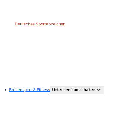
Jugendausschuss
Deutsches Sportabzeichen
Sponsoring
Ausrüster Online-Shop
TUS-Fan-Artikel
Subsoccer
Breitensport & Fitness
Untermenü umschalten
TuS Aktiv – Sport- & Kursangebote
Tanzen (TuS-Teens)