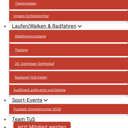
Trainingsplan
Unsere Schiedsrichter
Laufen/Walken & Radfahren
Abteilungsvorstand
Training
24. Uentroper Geithelauf
Radsport (Gib Kette)
Ausflüge/Laufevents und Galerie
Sport-Events
Fussball-Sommerturnier 2026
Team TuS
jetzt Mitglied werden