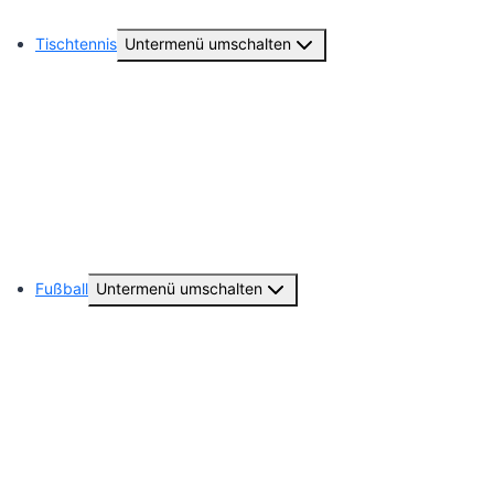
Hobby Horsing
Tischtennis
Untermenü umschalten
Abteilungsvorstand
1. Damen ( 2. Damen Bundesliga )
Unsere weiteren Seniorenteams
Unsere Geschichte
Fußball
Untermenü umschalten
Abteilungsvorstand
Unsere Seniorenteams
Unsere Jugendmannschaften
Trainingsplan