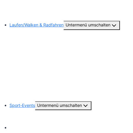
Unsere Schiedsrichter
Laufen/Walken & Radfahren
Untermenü umschalten
Abteilungsvorstand
Training
24. Uentroper Geithelauf
Radsport (Gib Kette)
Ausflüge/Laufevents und Galerie
Sport-Events
Untermenü umschalten
Fussball-Sommerturnier 2026
Team TuS