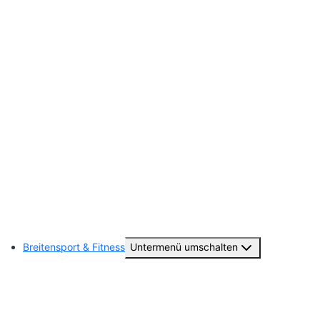
Vereinsgeschichte
Jugendausschuss
Deutsches Sportabzeichen
Sponsoring
Ausrüster Online-Shop
TUS-Fan-Artikel
Subsoccer
Breitensport & Fitness
Untermenü umschalten
TuS Aktiv – Sport- & Kursangebote
Tanzen (TuS-Teens)