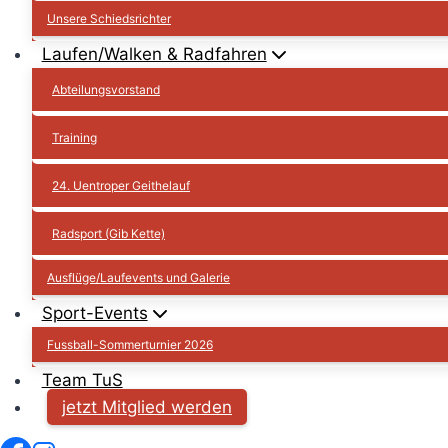
Unsere Schiedsrichter
Laufen/Walken & Radfahren
Abteilungsvorstand
Training
24. Uentroper Geithelauf
Radsport (Gib Kette)
Ausflüge/Laufevents und Galerie
Sport-Events
Fussball-Sommerturnier 2026
Team TuS
jetzt Mitglied werden