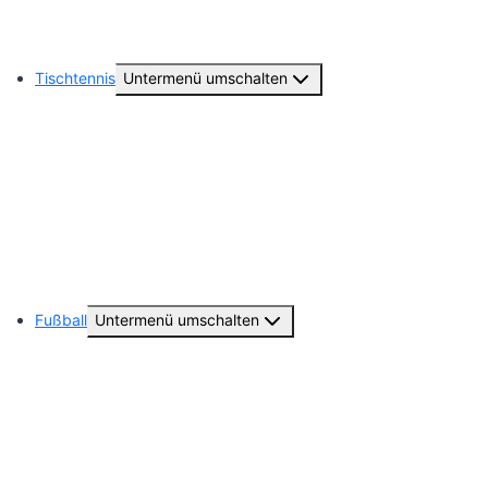
Hobby Horsing
Tischtennis
Untermenü umschalten
Abteilungsvorstand
1. Damen ( 2. Damen Bundesliga )
Unsere weiteren Seniorenteams
Unsere Geschichte
Fußball
Untermenü umschalten
Abteilungsvorstand
Unsere Seniorenteams
Unsere Jugendmannschaften