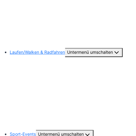
Unsere Jugendmannschaften
Trainingsplan
Unsere Schiedsrichter
Laufen/Walken & Radfahren
Untermenü umschalten
Abteilungsvorstand
Training
24. Uentroper Geithelauf
Radsport (Gib Kette)
Ausflüge/Laufevents und Galerie
Sport-Events
Untermenü umschalten