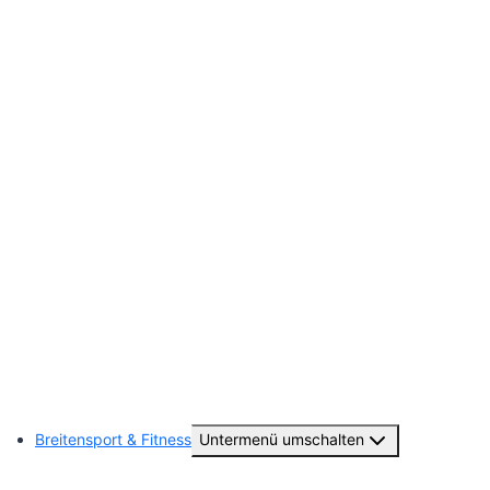
Beiträge-Archiv
Vereinsgeschichte
Jugendausschuss
Deutsches Sportabzeichen
Sponsoring
Ausrüster Online-Shop
TUS-Fan-Artikel
Subsoccer
Breitensport & Fitness
Untermenü umschalten
TuS Aktiv – Sport- & Kursangebote