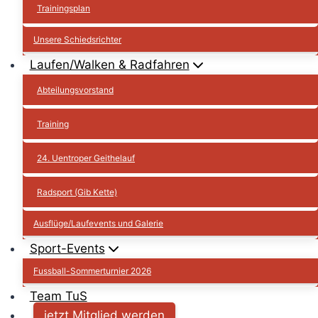
Trainingsplan
Unsere Schiedsrichter
Laufen/Walken & Radfahren
Abteilungsvorstand
Training
24. Uentroper Geithelauf
Radsport (Gib Kette)
Ausflüge/Laufevents und Galerie
Sport-Events
Fussball-Sommerturnier 2026
Team TuS
jetzt Mitglied werden