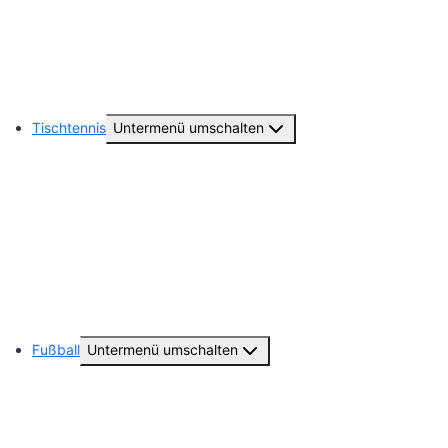
Tanzen (TuS-Teens)
Hobby Horsing
Tischtennis
Untermenü umschalten
Abteilungsvorstand
1. Damen ( 2. Damen Bundesliga )
Unsere weiteren Seniorenteams
Unsere Geschichte
Fußball
Untermenü umschalten
Abteilungsvorstand
Unsere Seniorenteams