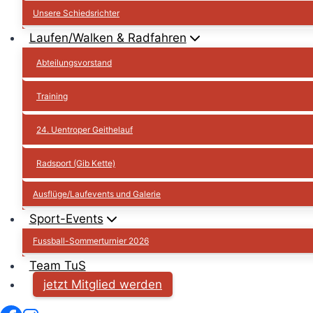
Unsere Schiedsrichter
Laufen/Walken & Radfahren
Abteilungsvorstand
Training
24. Uentroper Geithelauf
Radsport (Gib Kette)
Ausflüge/Laufevents und Galerie
Sport-Events
Fussball-Sommerturnier 2026
Team TuS
jetzt Mitglied werden